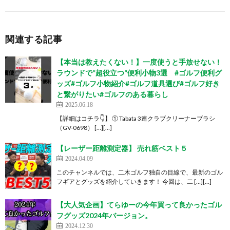
関連する記事
【本当は教えたくない！】一度使うと手放せない！
ラウンドで”超役立つ”便利小物3選 #ゴルフ便利グ
ッズ#ゴルフ小物紹介#ゴルフ道具選び#ゴルフ好き
と繋がりたい#ゴルフのある暮らし
2025.06.18
【詳細はコチラ👇】 ① Tabata 3連クラブクリーナーブラシ
（GV-0698） […][…]
【レーザー距離測定器】 売れ筋ベスト５
2024.04.09
このチャンネルでは、二木ゴルフ独自の目線で、最新のゴル
フギアとグッズを紹介していきます！ 今回は、二 […][…]
【大人気企画】てらゆーの今年買って良かったゴル
フグッズ2024年バージョン。
2024.12.30