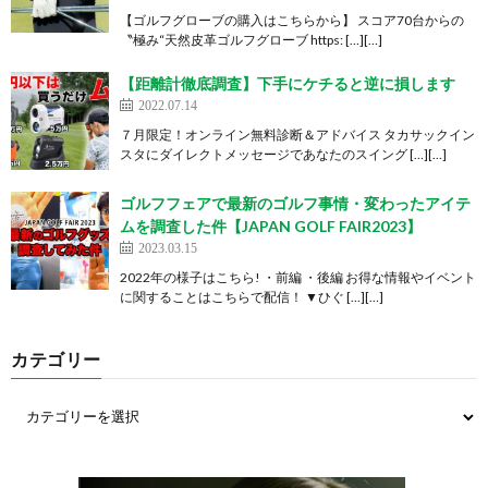
【ゴルフグローブの購入はこちらから】 スコア70台からの
〝極み“天然皮革ゴルフグローブ https: […][…]
【距離計徹底調査】下手にケチると逆に損します
2022.07.14
７月限定！オンライン無料診断＆アドバイス タカサックイン
スタにダイレクトメッセージであなたのスイング […][…]
ゴルフフェアで最新のゴルフ事情・変わったアイテ
ムを調査した件【JAPAN GOLF FAIR2023】
2023.03.15
2022年の様子はこちら! ・前編 ・後編 お得な情報やイベント
に関することはこちらで配信！ ▼ひぐ […][…]
カテゴリー