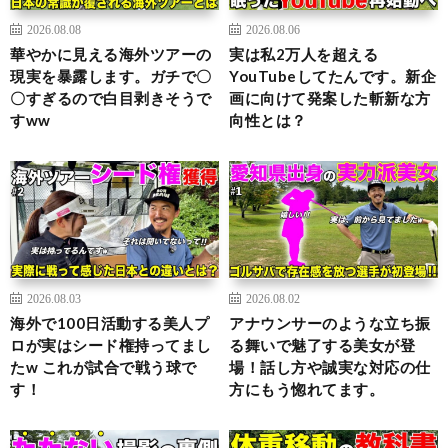
2026.08.08
2026.08.06
華やかに見える海外ツアーの
実は私2万人を超える
現実を暴露します。ガチで〇
YouTubeしてたんです。新企
〇すぎるので白目剥きそうで
画に向けて発案した斬新な方
すww
向性とは？
2026.08.03
2026.08.02
海外で100日活動する美人プ
アナウンサーのような立ち振
ロが実はシード権持ってまし
る舞いで魅了する美女が登
たw これが試合で戦う球で
場！話し方や誠実な対応の仕
す！
方にもう惚れてます。