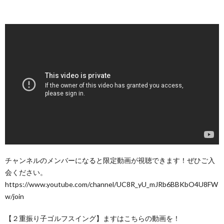
チャンネルのメンバーになると限定動画が視聴できます！ぜひご入
会ください。
https://www.youtube.com/channel/UC8R_yU_mJRb6BBKbO4U8FW
w/join
【２重振り子ゴルフスイング】ますはこちらの動画を！