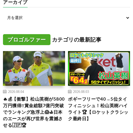
アーカイブ
プロゴルファー
カテゴリの最新記事
2026.08.04
2026.08.03
🔥💰【衝撃】松山英樹が5800
ボギーフリーで40→5位タイ
万円獲得‼️賞金総額7億円突破
フィニッシュ！松山英樹ハイ
でランキング急浮上😱⛳日本
ライト🏆【ロケットクラシッ
のエースが再び世界を震撼さ
ク最終日】
せる🇯🇵🏆