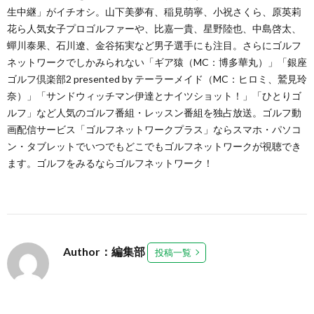
生中継」がイチオシ。山下美夢有、稲見萌寧、小祝さくら、原英莉
花ら人気女子プロゴルファーや、比嘉一貴、星野陸也、中島啓太、
蟬川泰果、石川遼、金谷拓実など男子選手にも注目。さらにゴルフ
ネットワークでしかみられない「ギア猿（MC：博多華丸）」「銀座
ゴルフ倶楽部2 presented by テーラーメイド（MC：ヒロミ、鷲見玲
奈）」「サンドウィッチマン伊達とナイツショット！」「ひとりゴ
ルフ」など人気のゴルフ番組・レッスン番組を独占放送。ゴルフ動
画配信サービス「ゴルフネットワークプラス」ならスマホ・パソコ
ン・タブレットでいつでもどこでもゴルフネットワークが視聴でき
ます。ゴルフをみるならゴルフネットワーク！
Author：編集部
投稿一覧