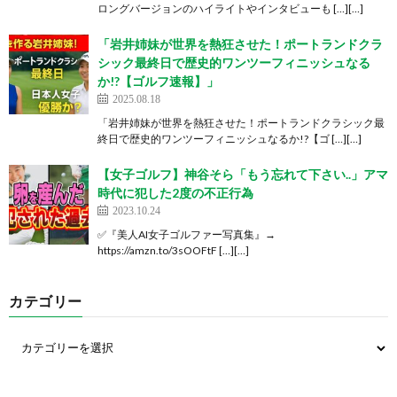
ロングバージョンのハイライトやインタビューも […][…]
「岩井姉妹が世界を熱狂させた！ポートランドクラ
シック最終日で歴史的ワンツーフィニッシュなる
か!?【ゴルフ速報】」
2025.08.18
「岩井姉妹が世界を熱狂させた！ポートランドクラシック最
終日で歴史的ワンツーフィニッシュなるか!?【ゴ […][…]
【女子ゴルフ】神谷そら「もう忘れて下さい..」アマ
時代に犯した2度の不正行為
2023.10.24
✅『美人AI女子ゴルファー写真集』→
https://amzn.to/3sOOFtF […][…]
カテゴリー