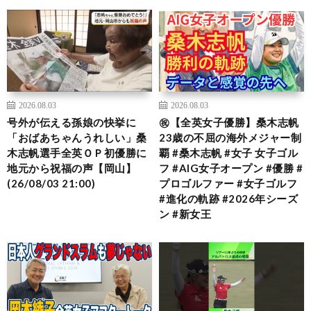
2026.08.03
2026.08.03
号外が伝える孫娘の快挙に
㊗️【全英女子優勝】桑木志帆
「おばあちゃんうれしい」桑
23歳の不屈の海外メジャー制
木志帆選手全英ＯＰ初優勝に
覇 #桑木志帆 #女子 女子ゴル
地元から祝福の声【岡山】
フ #AIG女子オープン #優勝 #
(26/08/03 21:00)
プロゴルファー #女子ゴルフ
#進化の軌跡 #2026年シーズ
ン #新女王