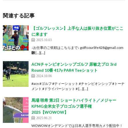
関連する記事
【ゴルフレッスン】上手な人は振り抜き位置がここ
に来ます
2025.10.03
↓お仕事のご依頼はこちらまで↓ golfisourlife428@gmail.com
὾ […][…]
ACNチャンピオンシップゴルフ 原敏之プロ 3rd
Round 10番 417y PAR4 Teeショット
2024.10.06
#acn #ゴルフ #ティーショット #チャンピオンシップ #トーナ
メント #ドライバーショット # […][…]
馬場 咲希 第2日 ショートハイライト／メジャー
KPMG全米女子プロゴルフ選手権
2025【WOWOW】
2025.06.21
WOWOWオンデマンドでは日本人選手専用カメラ配信中！