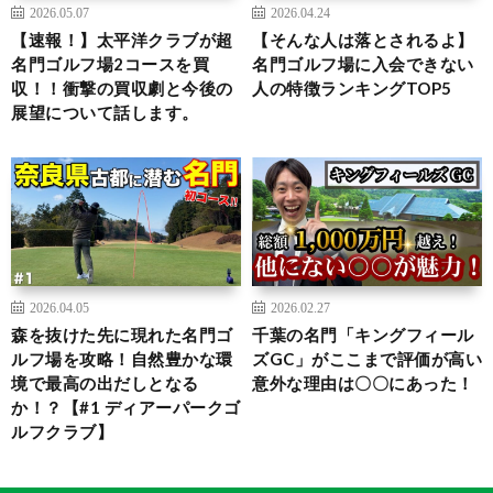
2026.05.07
2026.04.24
【速報！】太平洋クラブが超
【そんな人は落とされるよ】
名門ゴルフ場2コースを買
名門ゴルフ場に入会できない
収！！衝撃の買収劇と今後の
人の特徴ランキングTOP5
展望について話します。
2026.04.05
2026.02.27
森を抜けた先に現れた名門ゴ
千葉の名門「キングフィール
ルフ場を攻略！自然豊かな環
ズGC」がここまで評価が高い
境で最高の出だしとなる
意外な理由は〇〇にあった！
か！？【#1 ディアーパークゴ
ルフクラブ】