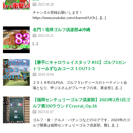
2025.08.20
チャンネル登録お願いします！
https://www.youtube.com/channel/UCh […][…]
名門！琉球ゴルフ倶楽部⛳️沖縄
2022.03.21
[…]
【勝手にキャロウェイスタッフ #51】ゴルフ5カン
トリーみずなみコース 1 OUT1-3
2019.10.04
２０１８年のLPGA、ゴルフ５レディースのトーナメント会
場となり、申ジエさんがプレーオフの末、黄金世 […][…]
【福岡センチュリーゴルフ倶楽部】2023年2月5日ゴ
ルフ第330ラウンドCrystal_Op.16
2023.02.07
ゴルフ・旅・グルメ・パチンコなどのログです。2023年のゴ
ルフ開幕は福岡センチュリーゴルフ倶楽部。難 […][…]