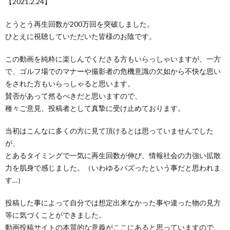
【2021.2.24】
とうとう再生回数が200万回を突破しました。
ひとえに視聴していただいた皆様のお陰です。
この動画を純粋に楽しんでくださる方もいらっしゃいますが、一方
で、ゴルフ場でのマナーや撮影者の危機意識の欠如から不快な思い
をされた方もいらっしゃると思います。
賛否があって然るべきだと思いますので、
種々ご意見、投稿者として真摯に受け止めております。
当初はこんなに多くの方に見て頂けるとは思っていませんでした
が、
とあるタイミングで一気に再生回数が伸び、情報社会の力強い拡散
力を肌身で感じました。（いわゆるバズったという事だと思われま
す…）
投稿した事によって自分では想定出来なかった事や違った物の見方
等に気づくことができました。
動画投稿サイトの本質的な意義がここにあると思っていますので、