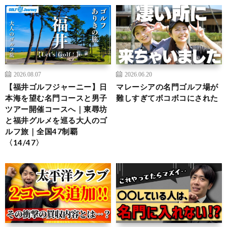
2026.08.07
2026.06.20
【福井ゴルフジャーニー】日
マレーシアの名門ゴルフ場が
本海を望む名門コースと男子
難しすぎてボコボコにされた
ツアー開催コースへ｜東尋坊
と福井グルメを巡る大人のゴ
ルフ旅｜全国47制覇
〈14/47〉