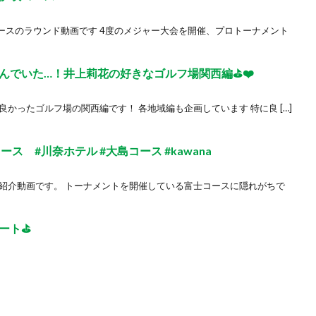
ースのラウンド動画です 4度のメジャー大会を開催、プロトーナメント
でいた…！井上莉花の好きなゴルフ場関西編⛳️❤️
かったゴルフ場の関西編です！ 各地域編も企画しています 特に良 […]
ス #川奈ホテル #大島コース #kawana
の紹介動画です。 トーナメントを開催している富士コースに隠れがちで
ト⛳️