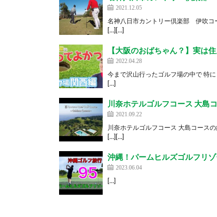
2021.12.05
名神八日市カントリー倶楽部 伊吹コ
[…][…]
【大阪のおばちゃん？】実は住ん
2022.04.28
今まで沢山行ったゴルフ場の中で 特に良
[…]
川奈ホテルゴルフコース 大島コー
2021.09.22
川奈ホテルゴルフコース 大島コース
[…][…]
沖縄！パームヒルズゴルフリゾー
2023.06.04
[…]