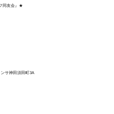
フ同友会』★
ランサ神田須田町3A