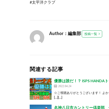
#太平洋クラブ
Author：編集部
投稿一覧
関連する記事
優勝は誰だ！？ ISPS HAN
2022.04.24
☆ご視聴ありがとうございます！ よ
[…][…]
名神八日市カントリー倶楽部 