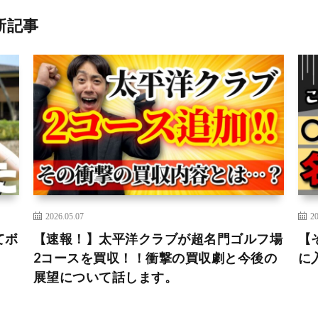
新記事
2026.05.07
20
てボ
【速報！】太平洋クラブが超名門ゴルフ場
【
2コースを買収！！衝撃の買収劇と今後の
に
展望について話します。