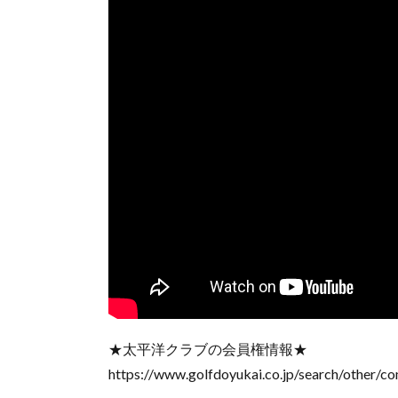
★太平洋クラブの会員権情報★
https://www.golfdoyukai.co.jp/search/other/c