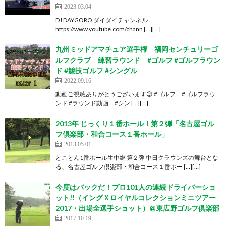
2023.03.04
DJ DAYGORO ダイダイチャンネル
https://www.youtube.com/chann […][…]
九州ミッドアマチュア選手権 福岡センチュリーゴ
ルフクラブ 練習ラウンド #ゴルフ #ゴルフラウン
ド #競技ゴルフ #シングル
2022.09.16
動画ご視聴ありがとうございます😊 #ゴルフ #ゴルフラウ
ンド #ラウンド動画 #シン […][…]
2013年 じっくり１番ホール！第２弾「名古屋ゴル
フ倶楽部・和合コース１番ホール」
2013.05.01
とことん1番ホール生中継 第２弾 中日クラウンズの舞台とな
る、名古屋ゴルフ倶楽部・和合コース１番ホー […][…]
今度はバックだ！プロ101人の連続ドライバーショ
ット!!（イングＸロイヤルコレクションミニツアー
2017・出場全選手ショット）@東広野ゴルフ倶楽部
2017.10.19