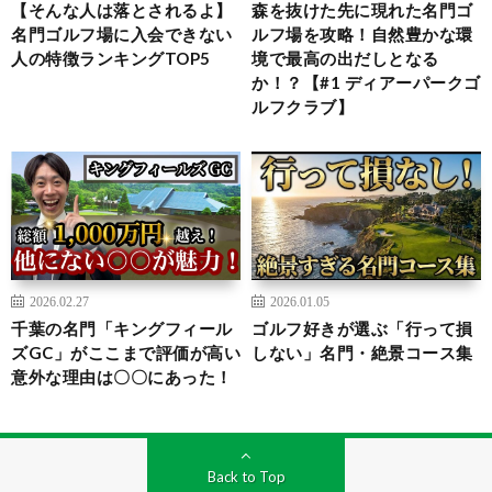
【そんな人は落とされるよ】
森を抜けた先に現れた名門ゴ
名門ゴルフ場に入会できない
ルフ場を攻略！自然豊かな環
人の特徴ランキングTOP5
境で最高の出だしとなる
か！？【#1 ディアーパークゴ
ルフクラブ】
2026.02.27
2026.01.05
千葉の名門「キングフィール
ゴルフ好きが選ぶ「行って損
ズGC」がここまで評価が高い
しない」名門・絶景コース集
意外な理由は〇〇にあった！
Back to Top