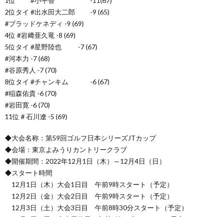
1位 #小平智 -11(67)
2位タイ #出水田大二郎 -9 (65)
#ブラッドケネディ -9 (69)
4位 #岩﨑亜久竜 -8 (69)
5位タイ #星野陸也 -7 (67)
#河本力 -7 (68)
#谷原秀人 -7 (70)
8位タイ #チャンキム -6 (67)
#稲森佑貴 -6 (70)
#岩田寛 -6 (70)
11位 # 石川遼 -5 (69)
◆大会名称：第59回ゴルフ日本シリーズJTカップ
◆会場：東京よみうりカントリークラブ
◆開催期間：2022年12月1日（木）～12月4日（日）
◆スタート時間
12月1日（木）大会1日目 午前9時スタート（予定）
12月2日（金）大会2日目 午前9時スタート（予定）
12月3日（土）大会3日目 午前8時30分スタート（予定）