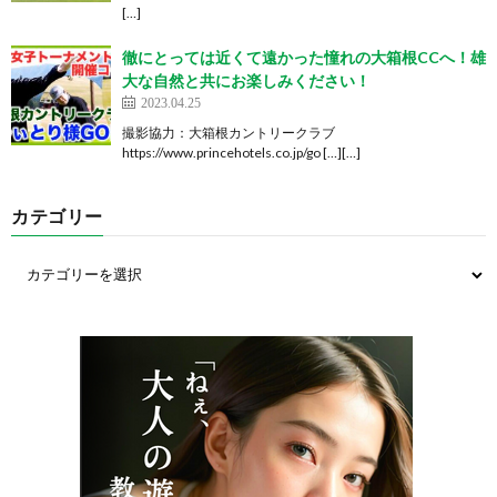
[…]
徹にとっては近くて遠かった憧れの大箱根CCへ！雄
大な自然と共にお楽しみください！
2023.04.25
撮影協力：大箱根カントリークラブ
https://www.princehotels.co.jp/go […][…]
カテゴリー