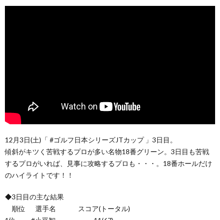
12月3日(土)「 #ゴルフ日本シリーズJTカップ 」3日目。
傾斜がキツく苦戦するプロが多い名物18番グリーン。3日目も苦戦
するプロがいれば、見事に攻略するプロも・・・。18番ホールだけ
のハイライトです！！
◆3日目の主な結果
順位 選手名 スコア(トータル)