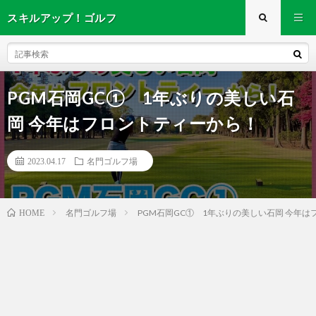
スキルアップ！ゴルフ
PGM石岡GC① 1年ぶりの美しい石
岡 今年はフロントティーから！
2023.04.17
名門ゴルフ場
名門ゴルフ場
PGM石岡GC① 1年ぶりの美しい石岡 今年
HOME