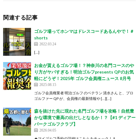
関連する記事
ゴルフ場ってホンマはドレスコードあるんやで！＃
shorts
2022.03.24
[…]
お金が貰えるゴルフ場！？神奈川の名門コースのや
り方がヤバすぎる！明治ゴルフpresents QPのお気
軽にどうぞ！2025年 ゴルフ会員権ニュース 8月号
2025.08.15
ゴルフ会員権業者 明治ゴルフ のベテラン 清水さん と、プロ
ゴルファー QP が、会員権の最新情報や […][…]
森を抜けた先に現れた名門ゴルフ場を攻略！自然豊
かな環境で最高の出だしとなるか！？【#1 ディアー
パークゴルフクラブ】
2026.04.05
★マイゴルフ予約の詳細はこちらをチェック！⛳️