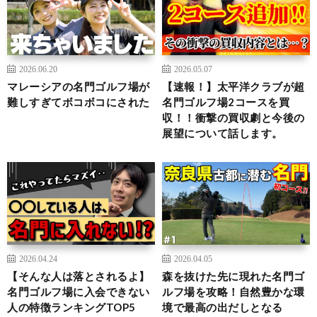
2026.06.20
2026.05.07
マレーシアの名門ゴルフ場が
【速報！】太平洋クラブが超
難しすぎてボコボコにされた
名門ゴルフ場2コースを買
収！！衝撃の買収劇と今後の
展望について話します。
2026.04.24
2026.04.05
【そんな人は落とされるよ】
森を抜けた先に現れた名門ゴ
名門ゴルフ場に入会できない
ルフ場を攻略！自然豊かな環
人の特徴ランキングTOP5
境で最高の出だしとなる