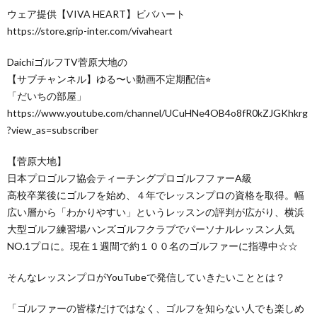
ウェア提供【VIVA HEART】ビバハート
https://store.grip-inter.com/vivaheart
DaichiゴルフTV菅原大地の
【サブチャンネル】ゆる〜い動画不定期配信⭐︎
「だいちの部屋」
https://www.youtube.com/channel/UCuHNe4OB4o8fR0kZJGKhkrg
?view_as=subscriber
【菅原大地】
日本プロゴルフ協会ティーチングプロゴルフファーA級
高校卒業後にゴルフを始め、４年でレッスンプロの資格を取得。幅
広い層から「わかりやすい」というレッスンの評判が広がり、横浜
大型ゴルフ練習場ハンズゴルフクラブでパーソナルレッスン人気
NO.1プロに。現在１週間で約１００名のゴルファーに指導中☆☆
そんなレッスンプロがYouTubeで発信していきたいこととは？
「ゴルファーの皆様だけではなく、ゴルフを知らない人でも楽しめ