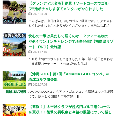
【グランディ浜名湖】絶景リゾートコースでゴル
フ‼︎池ポチャしすぎてメンタルがやられました
2022.05.20
こんばんは。今日は久しぶりのゴルフ動画です。リクエスト
をくれたえじまさんありがとうございます。本当は […][…]
快心の一撃は果たして届くのか！？ツアー名物の
PAR４ワンオンチャレンジで珍事発生⁉︎【福島県リゾ
ートゴルフ】最終話
2021.12.16
１０月上旬にラウンドしてきました！ 第一話：前日と合わせ
て５連続バーディー！？https://you […][…]
【沖縄GOLF】第1回「AMAMA GOLF コンペ」in
琉球ゴルフ倶楽部
2022.07.06
AMAMA GOLFコンペ アママ ゴルフコンペ 琉球ゴルフ倶楽部
にて、 賑々しく開催！ ゴルフ好 […][…]
【速報！】太平洋クラブが超名門ゴルフ場2コース
を買収！！衝撃の買収劇と今後の展望について話し