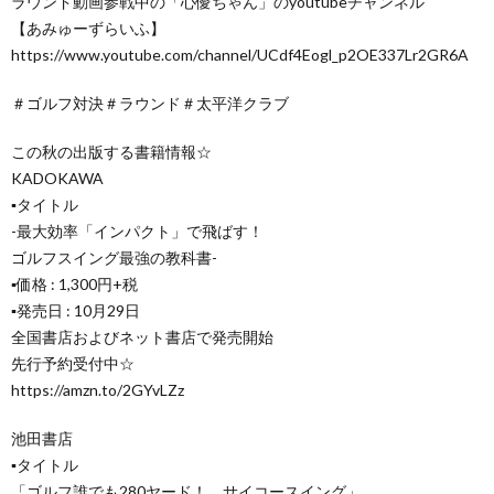
ラウンド動画参戦中の「心優ちゃん」のyoutubeチャンネル
【あみゅーずらいふ】
https://www.youtube.com/channel/UCdf4Eogl_p2OE337Lr2GR6A
＃ゴルフ対決＃ラウンド＃太平洋クラブ
この秋の出版する書籍情報☆
KADOKAWA
▪️タイトル
-最大効率「インパクト」で飛ばす！
ゴルフスイング最強の教科書-
▪️価格 : 1,300円+税
▪️発売日 : 10月29日
全国書店およびネット書店で発売開始
先行予約受付中☆
https://amzn.to/2GYvLZz
池田書店
▪️タイトル
「ゴルフ誰でも280ヤード！ サイコースイング」