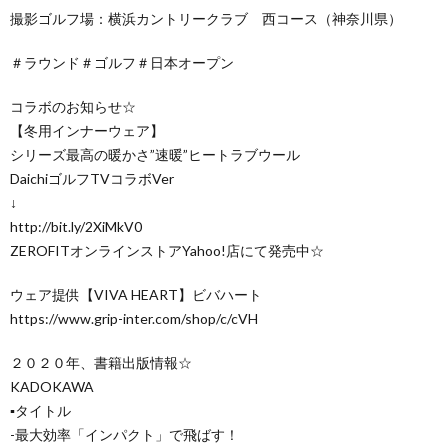
撮影ゴルフ場：横浜カントリークラブ 西コース（神奈川県）
＃ラウンド＃ゴルフ＃日本オープン
コラボのお知らせ☆
【冬用インナーウェア】
シリーズ最高の暖かさ”速暖”ヒートラブウール
DaichiゴルフTVコラボVer
↓
http://bit.ly/2XiMkV0
ZEROFITオンラインストアYahoo!店にて発売中☆
ウェア提供【VIVA HEART】ビバハート
https://www.grip-inter.com/shop/c/cVH
２０２０年、書籍出版情報☆
KADOKAWA
▪️タイトル
-最大効率「インパクト」で飛ばす！