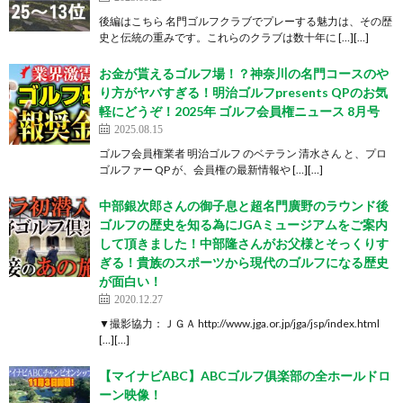
後編はこちら 名門ゴルフクラブでプレーする魅力は、その歴
史と伝統の重みです。これらのクラブは数十年に […][…]
お金が貰えるゴルフ場！？神奈川の名門コースのや
り方がヤバすぎる！明治ゴルフpresents QPのお気
軽にどうぞ！2025年 ゴルフ会員権ニュース 8月号
2025.08.15
ゴルフ会員権業者 明治ゴルフ のベテラン 清水さん と、プロ
ゴルファー QP が、会員権の最新情報や […][…]
中部銀次郎さんの御子息と超名門廣野のラウンド後
ゴルフの歴史を知る為にJGAミュージアムをご案内
して頂きました！中部隆さんがお父様とそっくりす
ぎる！貴族のスポーツから現代のゴルフになる歴史
が面白い！
2020.12.27
▼撮影協力：ＪＧＡ http://www.jga.or.jp/jga/jsp/index.html
[…][…]
【マイナビABC】ABCゴルフ俱楽部の全ホールドロ
ーン映像！