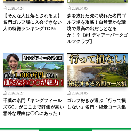
2026.04.24
2026.04.05
【そんな人は落とされるよ】
森を抜けた先に現れた名門ゴ
名門ゴルフ場に入会できない
ルフ場を攻略！自然豊かな環
人の特徴ランキングTOP5
境で最高の出だしとなる
か！？【#1 ディアーパークゴ
ルフクラブ】
2026.02.27
2026.01.05
千葉の名門「キングフィール
ゴルフ好きが選ぶ「行って損
ズGC」がここまで評価が高い
しない」名門・絶景コース集
意外な理由は〇〇にあった！