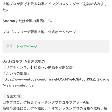
大地プロが掲げる最大効率スイングのスタンダードを詰め込みまし
た⭐︎
Amazonまたは全国の書店にて⭐︎
プロゴルフコーチ菅原大地 公式ホームページ
トップページ
DaichiゴルフTV菅原大地の
【サブチャンネル】ゆる〜い動画不定期配信⭐︎
「だいちの部屋」
https://www.youtube.com/channel/UCuHNe4OB4o8fR0kZJGKhkrg
?view_as=subscriber
【菅原大地】
日本プロゴルフ協会ティーチングプロゴルフファーA級
高校卒業後にゴルフを始め、４年でレッスンプロの資格を取得。幅