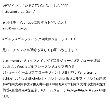
↓デザインしているGTD Golfはこちら🏌️‍♂️🏌️‍♀️
https://gtd-golf.com/
★お仕事・YouTubeに関するお問い合わせ
info@ymn.tokyo
#ゴルフ #ゴルフスイング #武井ジョージ #GTD
是非、チャンネル登録も宜しくお願い致します！
#teamgeorge #ゴルフスイング #武井ジョージ #アプローチ練習
#golftips #pga #ゴルフレッスン #ゴルフ初心者
#ショートゲーム #アプローチ #ヒント #ヨセワン#shortgame
#chipshot #getinthehole #ドリル #golfdrills #ゴルフドリル #石原航
輝#竹内大#関将太#和久井麻由#中島旺#岡本頼樹#大貫涉太郎#西畑
萌香#兼岩美奈#古屋京子#チームジョージ#gtdgolf#jgto #jlpga #嶋田
江莉