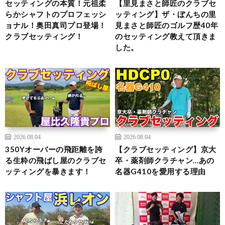
セッティングの本質！元祖柔
【里見まさと師匠のクラブセ
らかシャフトのプロフェッシ
ッティング】ザ・ぼんちの里
ョナル！奥田真司プロ登場！
見まさと師匠のゴルフ歴40年
クラブセッティング！
のセッティング教えて頂きま
した。
2026.08.04
2026.08.04
350Yオーバーの飛距離を誇
【クラブセッティング】京大
る生粋の飛ばし屋のクラブセ
卒・薬剤師クラチャン…あの
ッティングを暴きます！
名器G410を愛用する理由