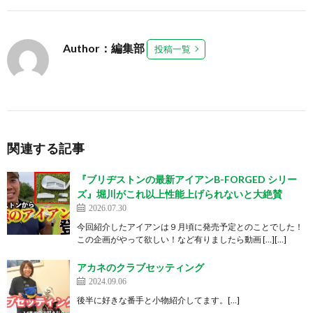
Author：編集部
投稿一覧
関連する記事
『ブリヂストンの最新アイアンB-FORGED シリー
ズ』堀川がこれ以上性能上げられないと大絶賛
2026.07.30
今回紹介したアイアンは９月頃に発売予定とのことでした！
この企画がやって欲しい！など有りましたら動画 […][…]
アカネのクラブセッティング
2024.09.06
後半に好きな番手と小物紹介してます。[…]