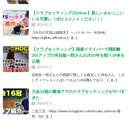
【クラブセッティング2026ver】易しい＆かっこい
い＆可愛い（ぜひコメントください！）
2026.05.15
【今日の天気は超晴天】 ヘッドカバー：RGB4U
https://rgb4u.official.ec […][…]
【クラブセッティング】国産ドライバーで飛距離
20yアップの河合聡一郎さんの2025年を戦う14本を
公開
2025.01.17
吉田壮一郎さんとの死闘で惜しくも敗北した河合さん、しか
しティーショットはいつもより20y飛んでおり、 […][…]
大会16冠の最強アマのクラブセッティングがヤバす
ぎた…
2026.03.11
二足三文：https://www.instagram.com/nisoku.sanmon 場
所：ht […][…]