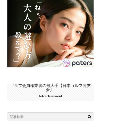
ゴルフ会員権業者の最大手【日本ゴルフ同友
会】
Advertisement