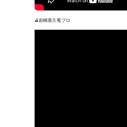
⛳岩崎亜久竜プロ