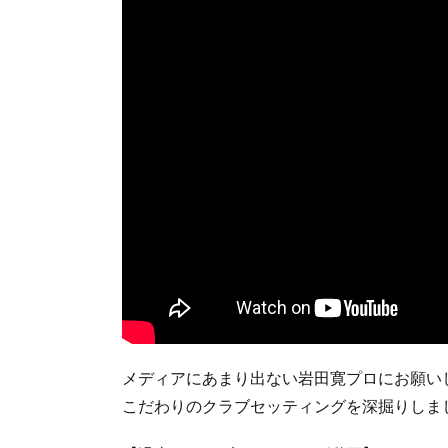
メディアにあまり出ない岩田寛プロにお願い
こだわりのクラブセッティングを深掘りしま