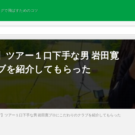
ングで飛ばすためのコツ
】ツアー１口下手な男 岩田寛
ブを紹介してもらった
グ】ツアー１口下手な男 岩田寛プロにこだわりのクラブを紹介してもらった