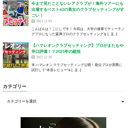
今まで見たことないレアクラブが！海外ツアーにも
出場するベスト62の美女のクラブセッティングがす
ごい！
2023.11.03
こんばんは！こにしです！ 今回は、大学の後輩でティーチン
グプロになった森満プロのクラブセッティングを […][…]
【ハマレオンクラブセッティング】プロがまたもや
辛口評価！？2025年の総括
2025.12.10
🎯 ハマレオン クラブセッティング公開！ 龍位プロが実際に
試打して“本音レビュー”& […][…]
カテゴリー