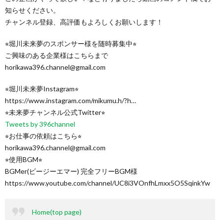
知らせください。
チャンネル登録、高評価もよろしくお願いします！
⭐︎堀川未来夢のスポンサー様を随時募集中⭐︎
ご興味のある企業様はこちらまで
horikawa396.channel@gmail.com
⭐︎堀川未来夢Instagram⭐︎
https://www.instagram.com/mikumu.h/?h…
⭐︎未来夢チャンネル公式Twitter⭐︎
Tweets by 396channel
⭐︎お仕事の依頼はこちら⭐︎
horikawa396.channel@gmail.com
⭐︎使用BGM⭐︎
BGMer(ビージーエマー) 完全フリーBGM様
https://www.youtube.com/channel/UC8i3VOnfhLmxx5O5SqinkYw
Home(top page)