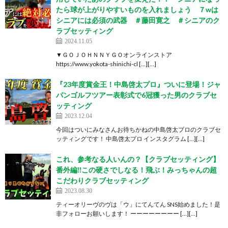
たら球が上がりやすいものを入れましょう ７wは
シニアには必須の武器 ＃藤田寛之 ＃シニアのク
ラブセッティング
2024.11.05
▼ＧＯＪＯＨＮＮＹＧＯオンラインストア
https://www.yokota-shinichi-cl […][…]
『23年度賞金王！中島啓太プロ』ついに登場！ジャ
パンゴルフツアー表彰式で6冠獲った男のクラブセ
ッティング
2023.12.04
今回はついにみなさんお待ちかねの中島啓太プロのクラブセ
ッティングです！ 中島啓太プロ インスタグラム […][…]
これ、参考なる人いんの？【クラブセッティング】
番外編‼️この硬さでしなる！飛ぶ！みっちゃんの超
こだわりクラブセッティング
2023.08.30
ティーオリーヴのヴは「ウ」にてんてん SNS始めました！是
非フォローお願いします！ ーーーーーーーー […][…]