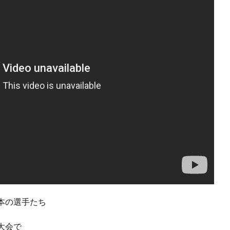
本の選手たち
大会で