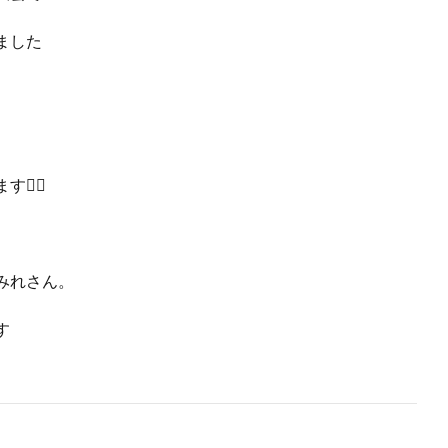
ました
‍♀️
みれさん。
す