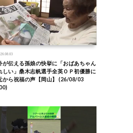
26.08.03
外が伝える孫娘の快挙に「おばあちゃん
れしい」桑木志帆選手全英ＯＰ初優勝に
元から祝福の声【岡山】 (26/08/03
00)