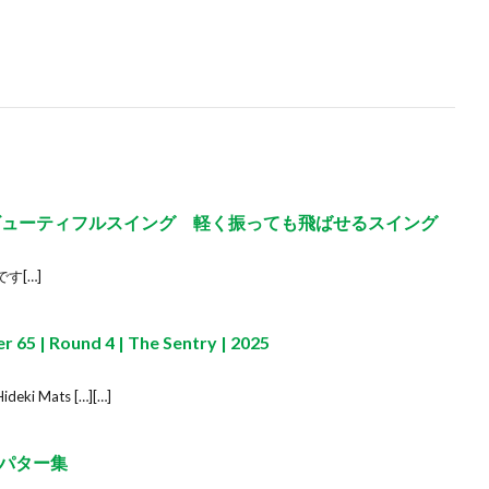
ビューティフルスイング 軽く振っても飛ばせるスイング
す[…]
 65 | Round 4 | The Sentry | 2025
Hideki Mats […][…]
パター集