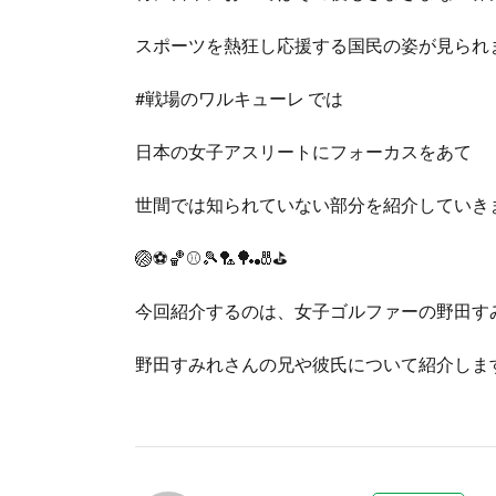
スポーツを熱狂し応援する国民の姿が見られ
#戦場のワルキューレ では
日本の女子アスリートにフォーカスをあて
世間では知られていない部分を紹介していきます
🏐⚽️🏀⚾️🎾🏸🏓🎳⛳️
今回紹介するのは、女子ゴルファーの野田す
野田すみれさんの兄や彼氏について紹介しま