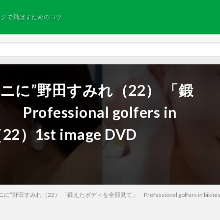
ングで飛ばすためのコツ
ニに”野田すみれ（22） 「鍛
essional golfers in
（22）1st image DVD
すみれ（22） 「鍛えたボディを全部見て」 Professional golfers in bikinis Su