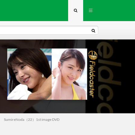
mireNoda（22）1st image DVD