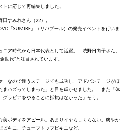
ストに応じて再編集しました。
野田すみれさん（22）。
VD「SUMIRE」（リバプール）の発売イベントを行いま
ュニア時代から日本代表として活躍。 渋野日向子さん、
金世代”と注目されています。
ァーなので違うステージでも成功し、アドバンテージがほ
たまバズってしまった」と目を輝かせました。 また「体
。グラビアをやることに抵抗はなかった」そう。
な美ボディをアピール。あまりイヤらしくらない。爽やか
紐ビキニ、チューブトップビキニなど。