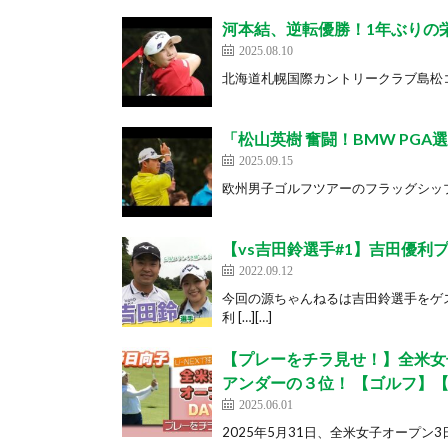
河本結、逆転優勝！1年ぶりの栄
2025.08.10
北海道札幌国際カントリークラブ島松コース
「松山英樹 奮闘！BMW PGA
2025.09.15
欧州男子ゴルフツアーのフラッグシップ大会
【vs吉田鈴選手#1】吉田優利
2022.09.12
今回の源ちゃんねるは吉田鈴選手をゲ
利 […][…]
【プレーをチラ見せ！】全米女
アンダーの３位！ 【ゴルフ】【U
2025.06.01
2025年5月31日、全米女子オープン3