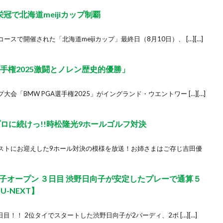
冠で北海道meijiカップ制覇
で開催された「北海道meijiカップ」最終日（8月10日）、 […][…]
選手権2025激闘とノレン歴史的優勝」
「BMW PGA選手権2025」がイングランド・ウエントワー […][…]
プロに続けっ!!時松隆光9ホールゴルフ対決
ストにお迎えした9ホール対決の模様を放送！お姉さまはご存じ吉田優
子オープン ３日目 渋野日向子が安定したプレーで通算５
-NEXT】
日目！！ 2位タイでスタートした渋野日向子が2バーディ、2ボ […][…]