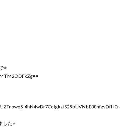
⭐️
MWZjMTM2ODFkZg==
pQLSeUZFnowq5_4hN4wDr7CoIgksJS29bUVNbE88hfzvDfH0n
した⭐️