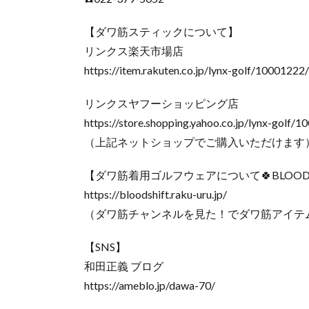
【ダワ筋スティックについて】
リンクス楽天市場店
https://item.rakuten.co.jp/lynx-golf/10001222/
リンクスヤフーショッピング店
https://store.shopping.yahoo.co.jp/lynx-golf/1
（上記ネットショップでご購入いただけます
【ダワ筋着用ゴルフウェアについて🍀BLOOD S
https://bloodshift.raku-uru.jp/
（ダワ筋チャンネルを見た！でダワ筋アイテム
【SNS】
和田正義 ブログ
https://ameblo.jp/dawa-70/