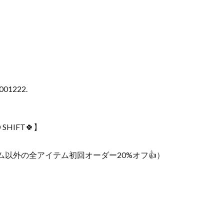
0001222.
）
HIFT🍀】
以外の全アイテム初回オーダー20%オフ👍）