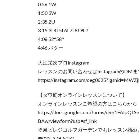
0:56 1W
1:50 3W
2:35 2U
3:15 3I 4I 5I 6I 7I 8I 9I P
4:08 52°58°
4:46 パター
大江栄次プロInstagram
レッスンのお問い合わせはInstagramのDMまで
https://instagram.com/oeg0625?igshid=
【ダワ筋オンラインレッスンについて】
オンラインレッスンご希望の方はこちらから
https://docs.google.com/forms/d/e/1FAI
BAw/viewform?usp=sf_link
※泉ビレジゴルフガーデンでもレッスン始めま
☎️022-379-5052