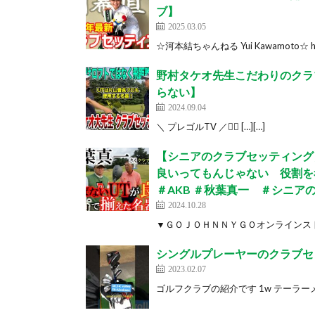
ブ】
2025.03.05
☆河本結ちゃんねる Yui Kawamoto☆ https:
野村タケオ先生こだわりのクラ
らない】
2024.09.04
＼ プレゴルTV ／🏌️‍♀️ […][…]
【シニアのクラブセッティング
良いってもんじゃない 役割
＃AKB ＃秋葉真一 ＃シニア
2024.10.28
▼ＧＯＪＯＨＮＮＹＧＯオンラインストア https:/
シングルプレーヤーのクラブセ
2023.02.07
ゴルフクラブの紹介です 1w テーラーメイド 