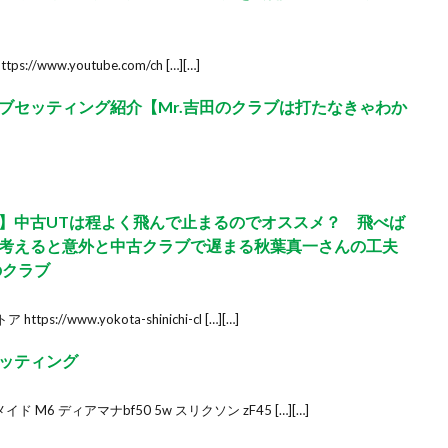
//www.youtube.com/ch […][…]
ブセッティング紹介【Mr.吉田のクラブは打たなきゃわか
】中古UTは程よく飛んで止まるのでオススメ？ 飛べば
を考えると意外と中古クラブで遅まる秋葉真一さんの工夫
のクラブ
/www.yokota-shinichi-cl […][…]
ッティング
M6 ディアマナbf50 5w スリクソン zF45 […][…]