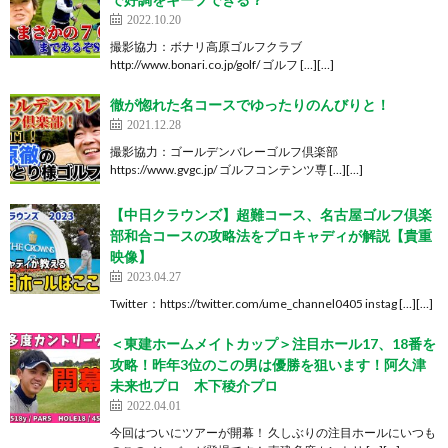
2022.10.20
撮影協力：ボナリ高原ゴルフクラブ
http://www.bonari.co.jp/golf/ ゴルフ […][…]
徹が惚れた名コースでゆったりのんびりと！
2021.12.28
撮影協力：ゴールデンバレーゴルフ倶楽部
https://www.gvgc.jp/ ゴルフコンテンツ専 […][…]
【中日クラウンズ】超難コース、名古屋ゴルフ倶楽
部和合コースの攻略法をプロキャディが解説【貴重
映像】
2023.04.27
Twitter：https://twitter.com/ume_channel0405 instag […][…]
＜東建ホームメイトカップ＞注目ホール17、18番を
攻略！昨年3位のこの男は優勝を狙います！阿久津
未来也プロ 木下稜介プロ
2022.04.01
今回はついにツアーが開幕！ 久しぶりの注目ホールにいつも