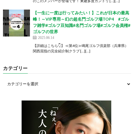
のこのメンバーが登場です！ 東建多度カントリ […][…]
【一生に一度は行ってみたい！】これが日本の最高
峰！～VIP専用～幻の超名門ゴルフ場TOP4 #ゴル
フ雑学#ゴルフ豆知識#名門ゴルフ場#ゴルフ会員権#
ゴルフの世界
2025.06.14
【詳細はこちら👇】 ≪第4位≫鳴尾ゴルフ倶楽部（兵庫県）
関西屈指の完全紹介制クラブ […][…]
カテゴリー