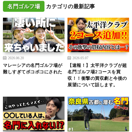
名門ゴルフ場
カテゴリの最新記事
2026.06.20
2026.05.07
マレーシアの名門ゴルフ場が
【速報！】太平洋クラブが超
難しすぎてボコボコにされた
名門ゴルフ場2コースを買
収！！衝撃の買収劇と今後の
展望について話します。