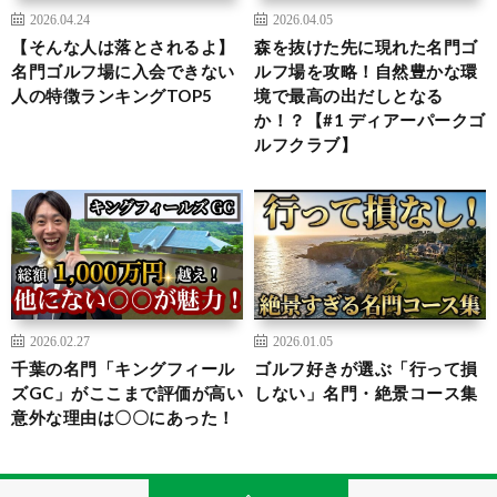
2026.04.24
2026.04.05
【そんな人は落とされるよ】
森を抜けた先に現れた名門ゴ
名門ゴルフ場に入会できない
ルフ場を攻略！自然豊かな環
人の特徴ランキングTOP5
境で最高の出だしとなる
か！？【#1 ディアーパークゴ
ルフクラブ】
2026.02.27
2026.01.05
千葉の名門「キングフィール
ゴルフ好きが選ぶ「行って損
ズGC」がここまで評価が高い
しない」名門・絶景コース集
意外な理由は〇〇にあった！