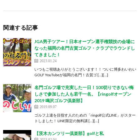
関連する記事
JGA男子ツアー！日本オープン選手権競技の会場に
なった福岡の名門古賀ゴルフ・クラブでラウンドし
てきました！
2023.01.24
いつもご視聴ありがとうございます！！ ついに博多わいわい
GOLF YouTubeが福岡の名門！古賀ゴ […][…]
名門ゴルフ場で充実した一日！100切りできない悔
しさで参加した人も若干一名。【ringolfオープン
2019 鳴沢ゴルフ倶楽部】
2019.09.07
ゴルフ上達を目指す人のための「ringolf公式LINE」がスター
トしました！ LINE限定の無料講 […][…]
【茨木カンツリー倶楽部】golfと私
2023.02.04