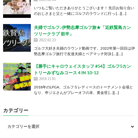
いつもご覧いただきありがとうございます！ 先日お知り合い
のおじさまと父と一緒にゴルフのラウンドに行っ […][…]
夫婦でゴルフ♪伊勢志摩ゴルフ旅★「近鉄賢島カン
ツリークラブ 前半」
2022.02.23
ゴルフ大好き夫婦のラウンド動画です。2022年第一回目は伊
勢志摩ゴルフ旅行で友達夫婦とペアマッチ対決 […][…]
【勝手にキャロウェイスタッフ #54】ゴルフ5カン
トリーみずなみコース 4 IN 10-12
2019.11.01
2018年のLPGA、ゴルフ５レディースのトーナメント会場と
なり、申ジエさんがプレーオフの末、黄金世 […][…]
カテゴリー