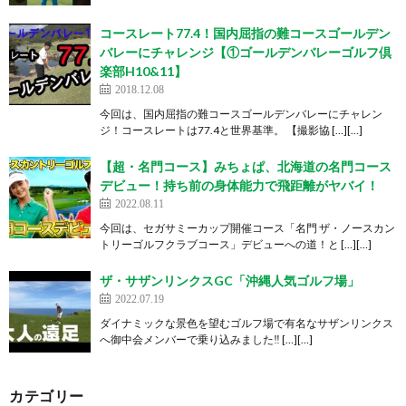
コースレート77.4！国内屈指の難コースゴールデン
バレーにチャレンジ【①ゴールデンバレーゴルフ倶
楽部H10&11】
2018.12.08
今回は、国内屈指の難コースゴールデンバレーにチャレン
ジ！コースレートは77.4と世界基準。 【撮影協 […][…]
【超・名門コース】みちょぱ、北海道の名門コース
デビュー！持ち前の身体能力で飛距離がヤバイ！
2022.08.11
今回は、セガサミーカップ開催コース「名門 ザ・ノースカン
トリーゴルフクラブコース」デビューへの道！と […][…]
ザ・サザンリンクスGC「沖縄人気ゴルフ場」
2022.07.19
ダイナミックな景色を望むゴルフ場で有名なサザンリンクス
へ御中会メンバーで乗り込みました‼ […][…]
カテゴリー