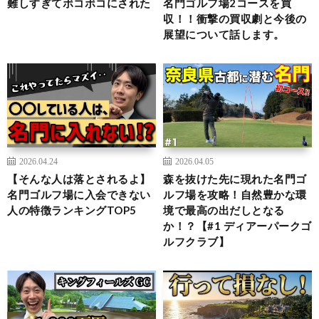
難しすぎてボコボコにされた
名門ゴルフ場2コースを買
収！！衝撃の買収劇と今後の
展望について話します。
2026.04.24
2026.04.05
【そんな人は落とされるよ】
森を抜けた先に現れた名門ゴ
名門ゴルフ場に入会できない
ルフ場を攻略！自然豊かな環
人の特徴ランキングTOP5
境で最高の出だしとなる
か！？【#1 ディアーパークゴ
ルフクラブ】