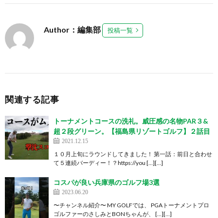
Author：編集部
投稿一覧
関連する記事
トーナメントコースの洗礼。威圧感の名物PAR３&
超２段グリーン。【福島県リゾートゴルフ】２話目
2021.12.15
１０月上旬にラウンドしてきました！ 第一話：前日と合わせ
て５連続バーディー！？https://you […][…]
コスパが良い兵庫県のゴルフ場3選
2023.06.20
〜チャンネル紹介〜 MY GOLFでは、 PGAトーナメントプロ
ゴルファーのさしみとBONちゃんが、 […][…]